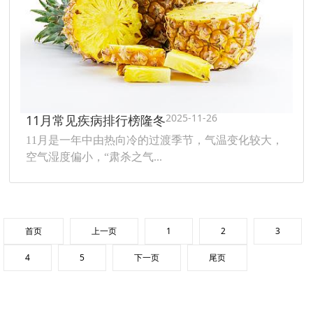
2025-11-26
11月常见疾病排行榜隆冬
11月是一年中由热向冷的过渡季节，气温变化较大，
空气湿度偏小，“肃杀之气...
首页
上一页
1
2
3
4
5
下一页
尾页