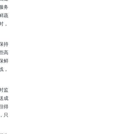
服务
鲜蔬
时，
保持
些高
保鲜
线，
时监
送成
但得
，只