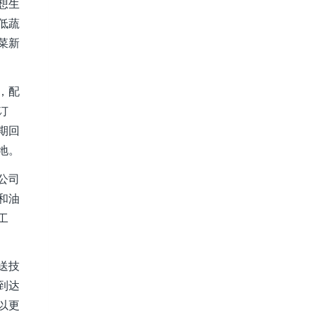
想生
低蔬
菜新
，配
订
期回
地。
公司
和油
工
送技
到达
以更