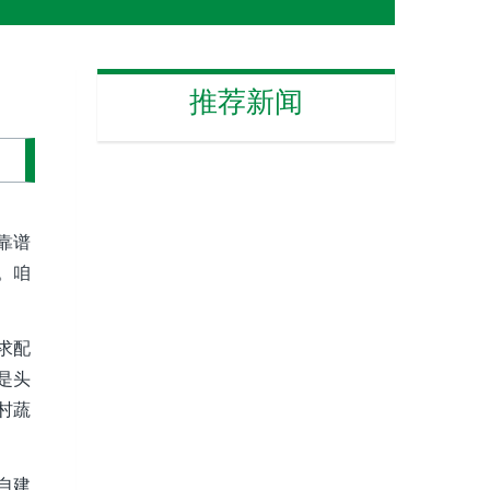
推荐新闻
靠谱
。咱
求配
是头
村蔬
自建